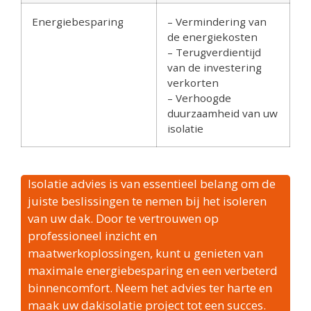
Energiebesparing
– Vermindering van
de energiekosten
– Terugverdientijd
van de investering
verkorten
– Verhoogde
duurzaamheid van uw
isolatie
Isolatie advies is van essentieel belang om de
juiste beslissingen te nemen bij het isoleren
van uw dak. Door te vertrouwen op
professioneel inzicht en
maatwerkoplossingen, kunt u genieten van
maximale energiebesparing en een verbeterd
binnencomfort. Neem het advies ter harte en
maak uw dakisolatie project tot een succes.