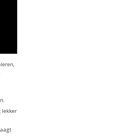
leren,
n
n.
t lekker
raagt