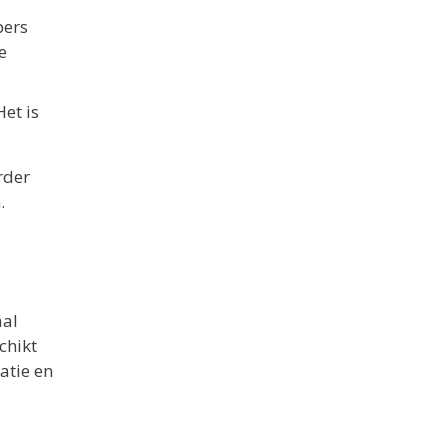
pers
e
et is
rder
.
aal
chikt
atie en