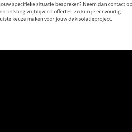
n jouw specifieke situatie bespreken? Neem dan contact o
n ontvang vrijblijvend offertes. Zo kun je eenvoudig
juiste keuze maken voor jouw dakisolatieproject.