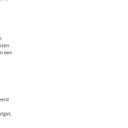
e
ssen
en een
eerd
dget,