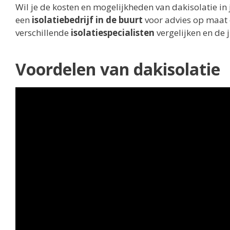
Wil je de kosten en mogelijkheden van dakisolatie i
een
isolatiebedrijf in de buurt
voor advies op maat e
verschillende
isolatiespecialisten
vergelijken en de 
Voordelen van dakisolatie