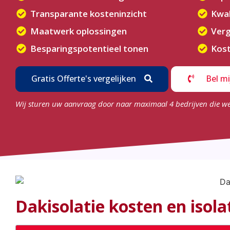
Transparante kosteninzicht
Kwal
Maatwerk oplossingen
Verg
Besparingspotentieel tonen
Kost
Gratis Offerte's vergelijken
Bel mi
Wij sturen uw aanvraag door naar maximaal 4 bedrijven die w
Dakisolatie kosten en isola