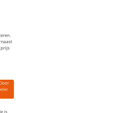
teren.
arnaast
prijs
 Door
beler
e is