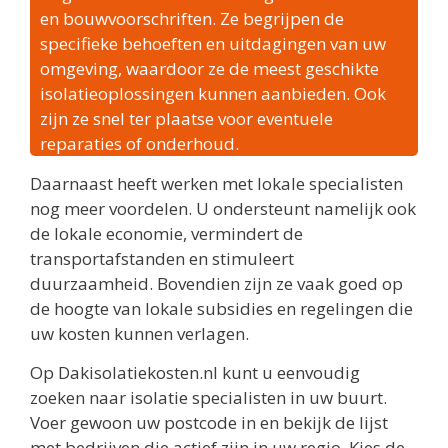
en bouwvoorschriften. Ze begrijpen de
specifieke behoeften en uitdagingen van uw
omgeving, waardoor ze de meest geschikte
isolatieoplossingen kunnen aanbieden. Ook
zijn ze snel ter plaatse voor eventuele
reparaties of onderhoud.
Daarnaast heeft werken met lokale specialisten
nog meer voordelen. U ondersteunt namelijk ook
de lokale economie, vermindert de
transportafstanden en stimuleert
duurzaamheid. Bovendien zijn ze vaak goed op
de hoogte van lokale subsidies en regelingen die
uw kosten kunnen verlagen.
Op Dakisolatiekosten.nl kunt u eenvoudig
zoeken naar isolatie specialisten in uw buurt.
Voer gewoon uw postcode in en bekijk de lijst
met bedrijven die actief zijn in uw regio. Kies de