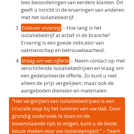
lees beoordelingen van eerdere klanten. Dit
geeft u inzicht in de ervaringen van anderen
met het isolatiebedrijf.
Evalueer ervaring
– Hoe lang is het
isolatiebedrijf al actief in de branche?
Ervaring is een goede indicator van
vakmanschap en betrouwbaarheid.
Vraag om een offerte
– Neem contact op met
verschillende isolatiebedrijven en vraag om
een gedetailleerde offerte. Zo kunt u niet
alleen de prijs vergelijken, maar ook de
aangeboden diensten en materialen.
“Het vergelijken van isolatiebedrijven is een
cruciale stap bij het isoleren van uw dak. Door
grondig onderzoek te doen en de
bovenstaande tips te volgen, kunt u de beste
keuze maken voor uw isolatieproject.” – Team