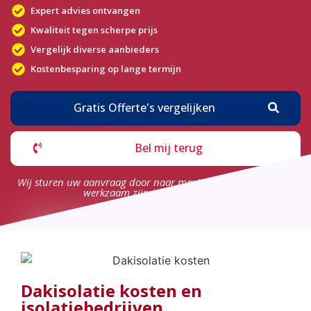
Expert advies ontvangen
Kwaliteit tegen scherpe prijs
Vergelijk diverse aanbieders
Kostenbesparing op lange termijn
Gratis Offerte's vergelijken
Bel mij terug
Wij sturen uw aanvraag door naar maximaal 4 bedrijven die
werkzaam zijn in uw omgeving.
Dakisolatie kosten en
isolatiebedrijven