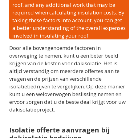
roof, and any additional work that may be
required when calculating insulation costs. By
taking these factors into account, you can get
a better understanding of the overall expenses
involved in insulating your roof.
Door alle bovengenoemde factoren in
overweging te nemen, kunt u een beter beeld
krijgen van de kosten voor dakisolatie. Het is
altijd verstandig om meerdere offertes aan te
vragen en de prijzen van verschillende
isolatiebedrijven te vergelijken. Op deze manier
kunt u een weloverwogen beslissing nemen en
ervoor zorgen dat u de beste deal krijgt voor uw
dakisolatieproject.
Isolatie offerte aanvragen bij
dakisolatie bedrijven